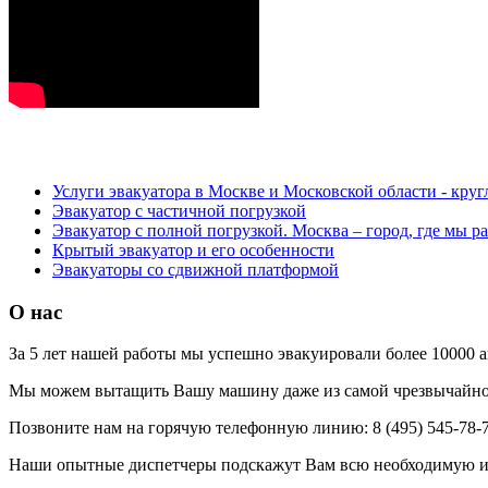
Услуги эвакуатора в Москве и Московской области - круг
Эвакуатор с частичной погрузкой
Эвакуатор с полной погрузкой. Москва – город, где мы р
Крытый эвакуатор и его особенности
Эвакуаторы со сдвижной платформой
О нас
За 5 лет нашей работы мы успешно эвакуировали более 10000 
Мы можем вытащить Вашу машину даже из самой чрезвычайно
Позвоните нам на горячую телефонную линию: 8 (495) 545-78-
Наши опытные диспетчеры подскажут Вам всю необходимую 