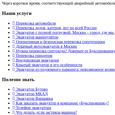
Через короткое время, соответствующий аварийный автомобиль
Наши услуги
Перевозка автомобиля
Перевозка лодок, катеров, яхт по всей России
Эвакуатор с полной погрузкой. Москва – город, где мы 
Эвакуатор манипулятор
Оперативная и безопасная перевозка спецтехники
Дешевый мотоэвакуатор в Москве
Нужна перевозка снегохода? Доверьте ее Буксировщик
Перевозка прицепов
Внедорожная эвакуация
Крытый эвакуатор и его особенности
Эвакуатор из подземного паркинга: невозможное возм
Полезно знать
Эвакуатор Бутово
Эвакуатор МКАД
Эвакуатор Варшавка
Как заказать эвакуатор в компании «Буксировщик»?
Телефон эвакуатора
Что делать, если застряла машина?