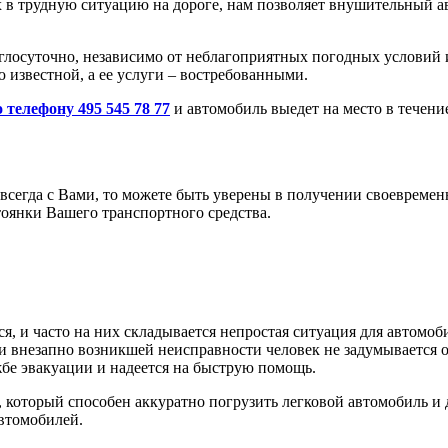
х в трудную ситуацию на дороге, нам позволяет внушительный 
глосуточно, независимо от неблагоприятных погодных условий 
 известной, а ее услуги – востребованными.
о телефону 495 545 78 77
и автомобиль выедет на место в течени
всегда с Вами, то можете быть уверены в получении своевреме
тоянки Вашего транспортного средства.
, и часто на них складывается непростая ситуация для автомоби
и внезапно возникшей неисправности человек не задумывается о
жбе эвакуации и надеется на быструю помощь.
 который способен аккуратно погрузить легковой автомобиль и 
автомобилей.