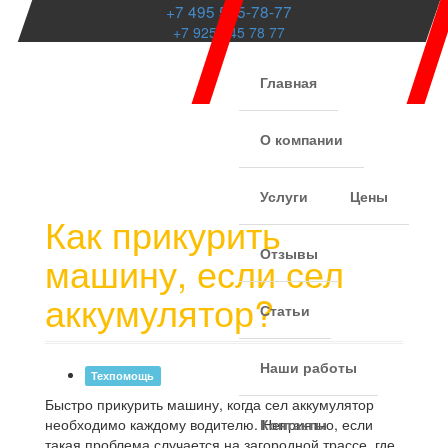
+7 495 545-78-77
+7 925 545 78 77
Главная
О компании
Услуги
Цены
Как прикурить
Отзывы
машину, если сел
аккумулятор?
Статьи
Наши работы
Техпомощь
Быстро прикурить машину, когда сел аккумулятор
необходимо каждому водителю. Неприятно, если
Контакты
такая проблема случается на загородной трассе, где