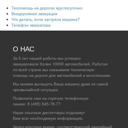
Техпомощь на дорогах круглосуточно
Внедорожная эвакуация
Что делать, если застряла машина?
Телефон эвакуатора
О НАС
За 5 лет нашей работы мы успешно
эвакуировали более 10000 автомобилей. Работая
по всей стране мы оказываем техническую
помощь на дороге для автомобилей и мототехники.
Мы можем вытащить Вашу машину даже из самой
чрезвычайной ситуации.
Позвоните нам на горячую телефонную
линию: 8 (495) 545-78-77
Наши опытные диспетчеры подскажут
Вам всю необходимую информацию.
Через короткое время, соответствующий аварийный